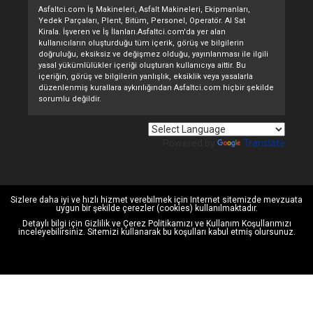
Asfaltci.com İş Makineleri, Asfalt Makineleri, Ekipmanları,
Yedek Parçaları, Plent, Bitüm, Personel, Operatör. Al Sat
Kirala. İşveren ve İş İlanları.Asfaltci.com'da yer alan
kullanıcıların oluşturduğu tüm içerik, görüş ve bilgilerin
doğruluğu, eksiksiz ve değişmez olduğu, yayınlanması ile ilgili
yasal yükümlülükler içeriği oluşturan kullanıcıya aittir. Bu
içeriğin, görüş ve bilgilerin yanlışlık, eksiklik veya yasalarla
düzenlenmiş kurallara aykırılığından Asfaltci.com hiçbir şekilde
sorumlu değildir.
Powered by
Translate
Sizlere daha iyi ve hızlı hizmet verebilmek için Internet sitemizde mevzuata
uygun bir şekilde çerezler (cookies) kullanılmaktadır.
Detaylı bilgi için
Gizlilik ve Çerez Politikamızı
ve
Kullanım Koşullarımızı
inceleyebilirsiniz. Sitemizi kullanarak bu koşulları kabul etmiş olursunuz.