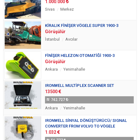
1.000.000
Sivas
Merkez
KİRALIK FİNİŞER VÖGELE SUPER 1900-3
Görüşülür
İstanbul
Avcılar
FİNİŞER HELEZON OTOMATİĞİ 1900-3
Görüşülür
Ankara
Yenimahalle
IRONWELL MULTİPLEX SCANNER SET
13500
742.727
Ankara
Yenimahalle
IRONWELL SİNYAL DÖNÜŞTÜRÜCÜ/ SIGNAL
CONVERTER FROM VOLVO TO VÖGELE
1.032