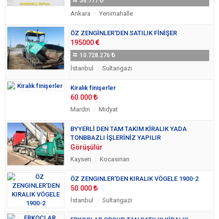
56.777
Ankara
Yenimahalle
ÖZ ZENGİNLER'DEN SATILIK FİNİŞER
195000
10.728.276
İstanbul
Sultangazi
Kiralık finişerler
60.000
Mardin
Midyat
BYYERLİ DEN TAM TAKIM KİRALIK YADA
TONBBAZLI İŞLERİNİZ YAPILIR
Görüşülür
Kayseri
Kocasinan
ÖZ ZENGINLER'DEN KIRALIK VÖGELE 1900-2
50.000
İstanbul
Sultangazi