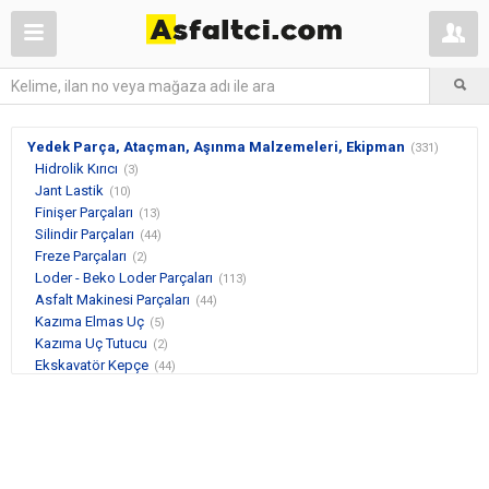
Yedek Parça, Ataçman, Aşınma Malzemeleri, Ekipman
(331)
Hidrolik Kırıcı
(3)
Jant Lastik
(10)
Finişer Parçaları
(13)
Silindir Parçaları
(44)
Freze Parçaları
(2)
Loder - Beko Loder Parçaları
(113)
Asfalt Makinesi Parçaları
(44)
Kazıma Elmas Uç
(5)
Kazıma Uç Tutucu
(2)
Ekskavatör Kepçe
(44)
Dozer Kepçe
(2)
Greyder
(11)
Diğer
(38)