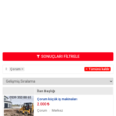
SONUÇLARI FİLTRELE
İl:
Çorum
Tümünü kaldır
İlan Başlığı
Çorum küçük iş makinaları
2.000
Çorum
Merkez