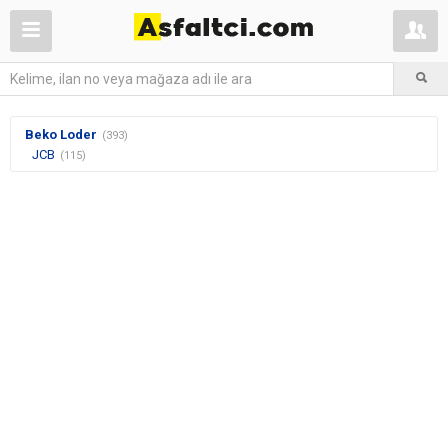
Beko Loder
(393)
JCB
(115)