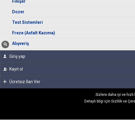
Finişer
Dozer
Test Sistemleri
Freze (Asfalt Kazıma)
Alışveriş
Giriş yap
Kayıt ol
Ücretsiz İlan Ver
Sizlere daha iyi ve hızl
Detaylı bilgi için
Gizlilik ve Çer