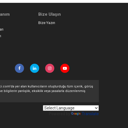
llanım
Bize Ulaşın
Bize Yazın
arı
ı
ltci.com'da yer alan kullanıcıların oluşturduğu tüm içerik, görüş
ve bilgilerin yanlışlık, eksiklik veya yasalarla düzenlenmiş
Powered by
Translate