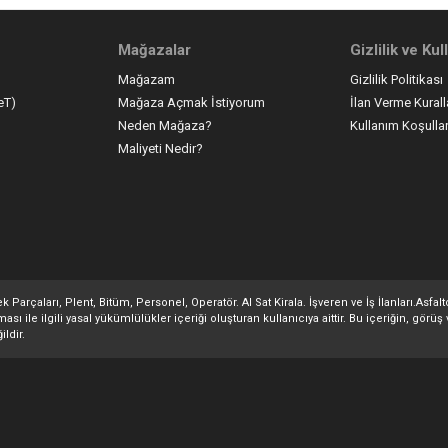
Mağazalar
Gizlilik ve Ku
Mağazam
Gizlilik Politikası
eT)
Mağaza Açmak İstiyorum
İlan Verme Kurall
Neden Mağaza?
Kullanım Koşullar
Maliyeti Nedir?
 Parçaları, Plent, Bitüm, Personel, Operatör. Al Sat Kirala. İşveren ve İş İlanları.Asfa
 ile ilgili yasal yükümlülükler içeriği oluşturan kullanıcıya aittir. Bu içeriğin, görüş 
ildir.