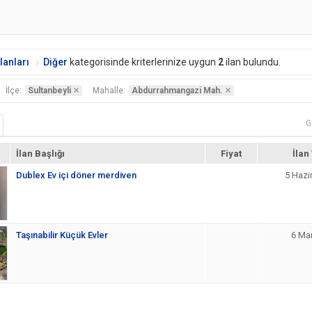
lanları
Diğer
kategorisinde kriterlerinize uygun
2
ilan bulundu.
İlçe:
Sultanbeyli
Mahalle:
Abdurrahmangazi Mah.
G
İlan Başlığı
Fiyat
İlan
Dublex Ev içi döner merdiven
5 Hazi
Taşınabilir Küçük Evler
6 Ma