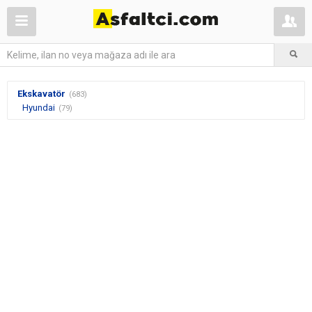
Ekskavatör
(683)
Hyundai
(79)