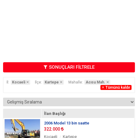
SONUÇLARI FİLTRELE
İl:
Kocaeli
İlçe:
Kartepe
Mahalle:
Acısu Mah.
Tümünü kaldır
İlan Başlığı
2006 Model 13 bin saatte
322.000
Kocaeli
Kartepe