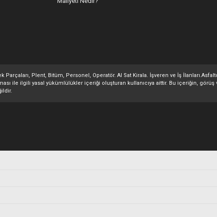
Maliyeti Nedir?
 Parçaları, Plent, Bitüm, Personel, Operatör. Al Sat Kirala. İşveren ve İş İlanları.Asfa
 ile ilgili yasal yükümlülükler içeriği oluşturan kullanıcıya aittir. Bu içeriğin, görüş 
ildir.