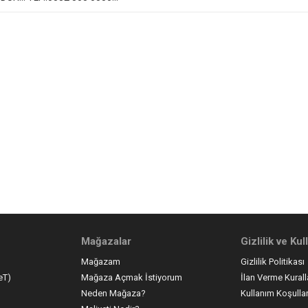
Mağazalar
Gizlilik ve Ku
Mağazam
Gizlilik Politikası
eT)
Mağaza Açmak İstiyorum
İlan Verme Kurall
Neden Mağaza?
Kullanım Koşullar