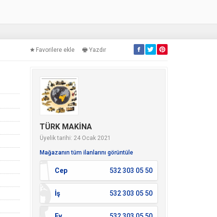
Favorilere ekle
Yazdır
TÜRK MAKİNA
Üyelik tarihi: 24 Ocak 2021
Mağazanın tüm ilanlarını görüntüle
Cep
532 303 05 50
İş
532 303 05 50
Ev
532 303 05 50