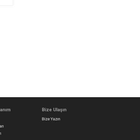
llanım
Bize Ulaşın
Bize Yazın
arı
ı