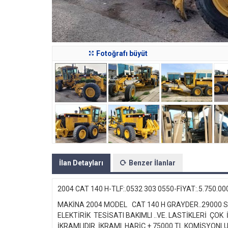
Fotoğrafı büyüt
İlan Detayları
Benzer İlanlar
2004 CAT 140 H-TLF:.0532 303 0550-FİYAT:.5.750.0
MAKİNA 2004 MODEL CAT 140 H GRAYDER..29000 S
ELEKTİRİK TESİSATI BAKIMLI ..VE. LASTİKLERİ ÇOK
İKRAMLIDIR..İKRAMI HARİÇ + 75000 TL KOMİSYONLUDU