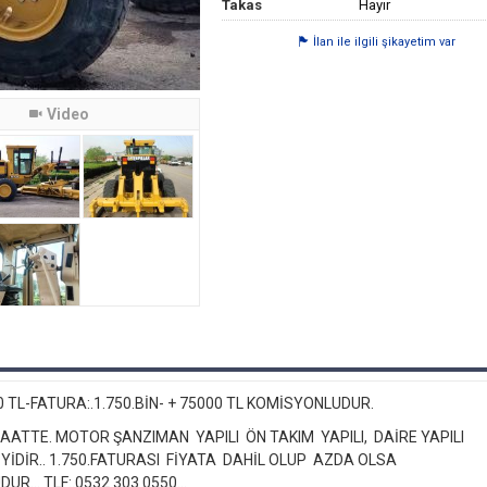
Takas
Hayır
İlan ile ilgili şikayetim var
Video
00 TL-FATURA:.1.750.BİN- + 75000 TL KOMİSYONLUDUR.
AATTE. MOTOR ŞANZIMAN YAPILI ÖN TAKIM YAPILI, DAİRE YAPILI
 İYİDİR.. 1.750.FATURASI FİYATA DAHİL OLUP AZDA OLSA
R... TLF:.0532 303 0550...