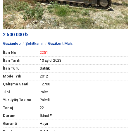
2.500.000
Gaziantep
Şehitkamil
Gazikent Mah.
İlan No
2251
İlan Tarihi
10 Eylül 2023
İlan Türü
Satılık
Model Yılı
2012
Çalışma Saati
12700
Tipi
Palet
Yürüyüş Takımı
Paletli
Tonaj
22
Durum
İkinci El
Garanti
Hayır