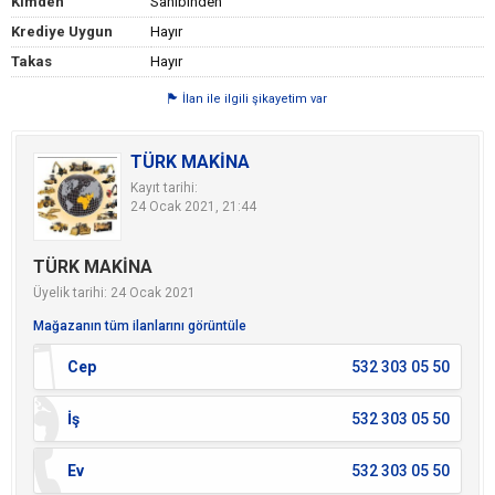
Kimden
Sahibinden
Krediye Uygun
Hayır
Takas
Hayır
İlan ile ilgili şikayetim var
TÜRK MAKİNA
Kayıt tarihi:
24 Ocak 2021, 21:44
TÜRK MAKİNA
Üyelik tarihi: 24 Ocak 2021
Mağazanın tüm ilanlarını görüntüle
Cep
532 303 05 50
İş
532 303 05 50
Ev
532 303 05 50