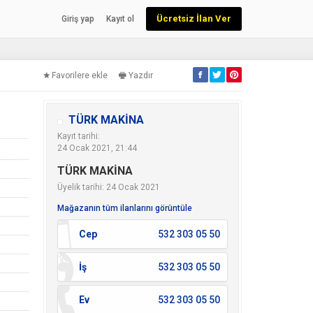
Ücretsiz İlan Ver
Giriş yap
Kayıt ol
Favorilere ekle
Yazdır
TÜRK MAKİNA
Kayıt tarihi:
24 Ocak 2021, 21:44
TÜRK MAKİNA
Üyelik tarihi: 24 Ocak 2021
Mağazanın tüm ilanlarını görüntüle
Cep
532 303 05 50
İş
532 303 05 50
Ev
532 303 05 50