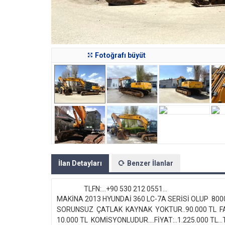
Fotoğrafı büyüt
İlan Detayları
Benzer İlanlar
TLFN:...+90 530 212 0551...
MAKİNA 2013 HYUNDAİ 360 LC-7A SERİSİ OLUP 800
SORUNSUZ ÇATLAK KAYNAK YOKTUR..90.000 TL FAT
10.000 TL KOMİSYONLUDUR....FİYAT:..1.225.000 TL...