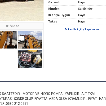
Garanti
Hayır
Kimden
Sahibinden
Krediye Uygun
Hayır
Takas
Hayır
Video
İlan ile ilgili şikayetim var
0 SAATTEDİR... MOTOR VE HİDRO POMPA YAPILIDIR...ALT TKM
URASI İÇİNDE OLUP FİYATTA AZDA OLSA İKRAMLIDIR... FİYAT HAR
TLF...0530 212 0551