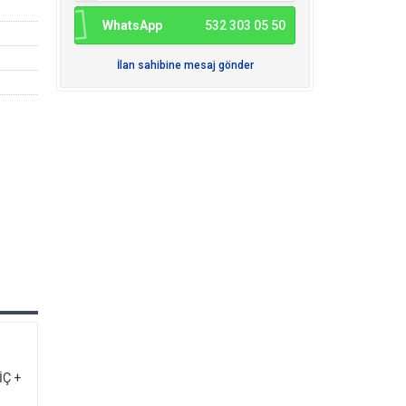
WhatsApp
532 303 05 50
İlan sahibine mesaj gönder
İÇ +