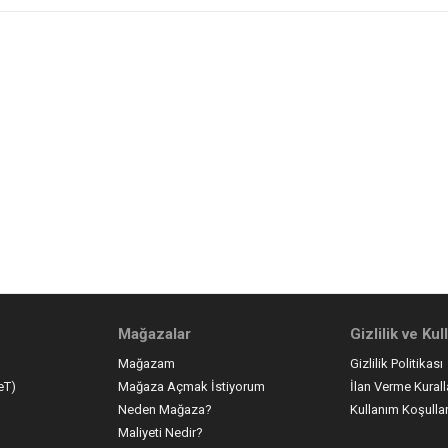
Mağazalar
Gizlilik ve Ku
Mağazam
Gizlilik Politikası
eT)
Mağaza Açmak İstiyorum
İlan Verme Kurall
Neden Mağaza?
Kullanım Koşullar
Maliyeti Nedir?