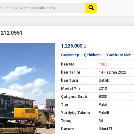
 212 0551
1.225.000
Gaziantep
Şehitkamil
Gazikent Mah.
İlan No
1665
İlan Tarihi
14 Haziran 2022
İlan Türü
Satılık
Model Yılı
2013
Çalışma Saati
8000
Tipi
Palet
Yürüyüş Takımı
Paletli
Tonaj
36
Durum
İkinci El