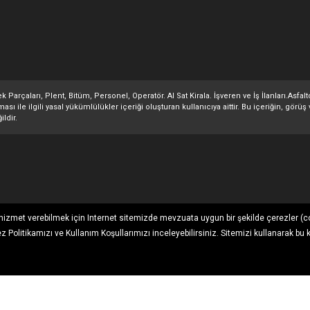
 Parçaları, Plent, Bitüm, Personel, Operatör. Al Sat Kirala. İşveren ve İş İlanları.Asfa
 ile ilgili yasal yükümlülükler içeriği oluşturan kullanıcıya aittir. Bu içeriğin, görüş 
ildir.
ı hizmet verebilmek için Internet sitemizde mevzuata uygun bir şekilde çerezler (c
ez Politikamızı
ve
Kullanım Koşullarımızı
inceleyebilirsiniz. Sitemizi kullanarak bu 