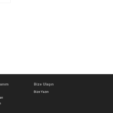
llanım
Bize Ulaşın
Bize Yazın
arı
ı