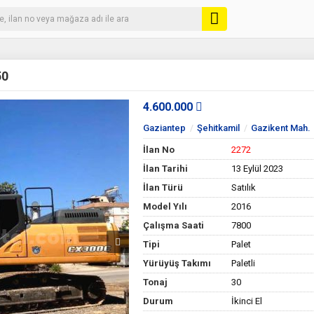
50
4.600.000
Gaziantep
Şehitkamil
Gazikent Mah.
İlan No
2272
İlan Tarihi
13 Eylül 2023
İlan Türü
Satılık
Model Yılı
2016
Çalışma Saati
7800
Tipi
Palet
Yürüyüş Takımı
Paletli
Tonaj
30
Durum
İkinci El