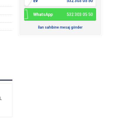
Ev
532 303 05 50
WhatsApp
532 303 05 50
İlan sahibine mesaj gönder
TL