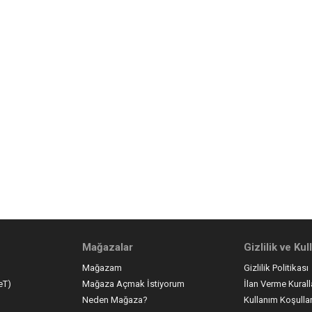
Mağazalar
Gizlilik ve Ku
Mağazam
Gizlilik Politikası
eT)
Mağaza Açmak İstiyorum
İlan Verme Kurall
Neden Mağaza?
Kullanım Koşullar