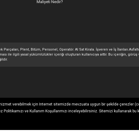
Maliyeti Nedir?
 Parçaları, Plent, Bitüm, Personel, Operatör. Al Sat Kirala. İşveren ve İş İlanları.Asfa
 ile ilgili yasal yükümlülükler içeriği oluşturan kullanıcıya aittir. Bu içeriğin, görüş 
ildir.
ı hizmet verebilmek için Internet sitemizde mevzuata uygun bir şekilde çerezler (c
ez Politikamızı
ve
Kullanım Koşullarımızı
inceleyebilirsiniz. Sitemizi kullanarak bu 