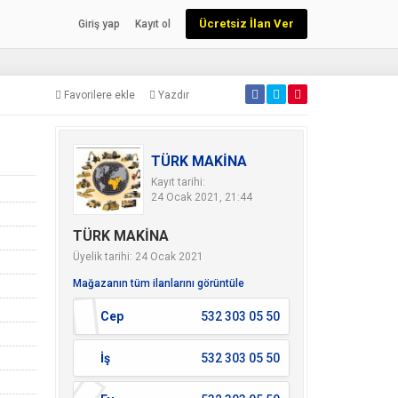
Ücretsiz İlan Ver
Giriş yap
Kayıt ol
Favorilere ekle
Yazdır
TÜRK MAKİNA
Kayıt tarihi:
24 Ocak 2021, 21:44
TÜRK MAKİNA
Üyelik tarihi: 24 Ocak 2021
Mağazanın tüm ilanlarını görüntüle
Cep
532 303 05 50
İş
532 303 05 50