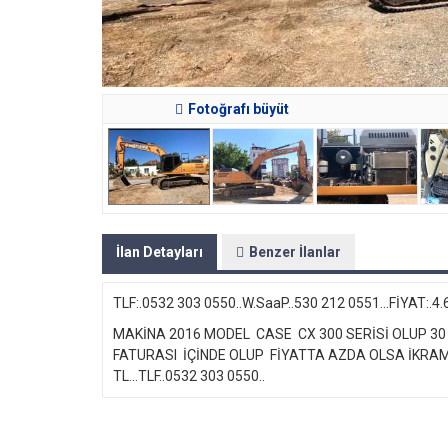
Fotoğrafı büyüt
İlan Detayları
Benzer İlanlar
TLF:.0532 303 0550..W.SaaP..530 212 0551...FİYAT:.4.
MAKİNA 2016 MODEL CASE CX 300 SERİSİ OLUP 30 
FATURASI İÇİNDE OLUP FİYATTA AZDA OLSA İKRAMLI
TL...TLF..0532 303 0550..