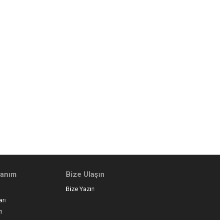
llanım
Bize Ulaşın
Bize Yazın
arı
ı