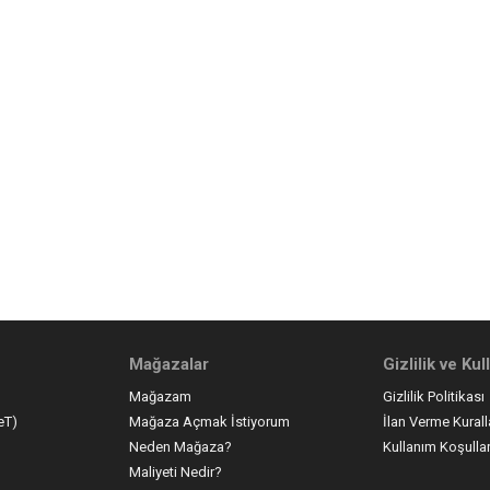
Mağazalar
Gizlilik ve Ku
Mağazam
Gizlilik Politikası
eT)
Mağaza Açmak İstiyorum
İlan Verme Kurall
Neden Mağaza?
Kullanım Koşullar
Maliyeti Nedir?