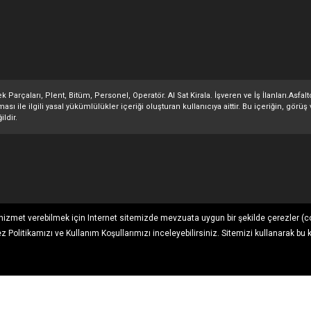
 Parçaları, Plent, Bitüm, Personel, Operatör. Al Sat Kirala. İşveren ve İş İlanları.Asfa
 ile ilgili yasal yükümlülükler içeriği oluşturan kullanıcıya aittir. Bu içeriğin, görüş 
ildir.
ı hizmet verebilmek için Internet sitemizde mevzuata uygun bir şekilde çerezler (c
ez Politikamızı
ve
Kullanım Koşullarımızı
inceleyebilirsiniz. Sitemizi kullanarak bu 