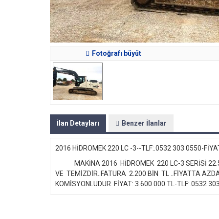
Fotoğrafı büyüt
İlan Detayları
Benzer İlanlar
2016 HİDROMEK 220 LC -3--TLF:.0532 303 0550-FİYAT
MAKİNA 2016 HİDROMEK 220 LC-3 SERİSİ 22.5 
VE TEMİZDİR..FATURA 2.200 BİN TL ..FİYATTA AZD
KOMİSYONLUDUR..FİYAT:.3.600.000 TL-TLF:.0532 303