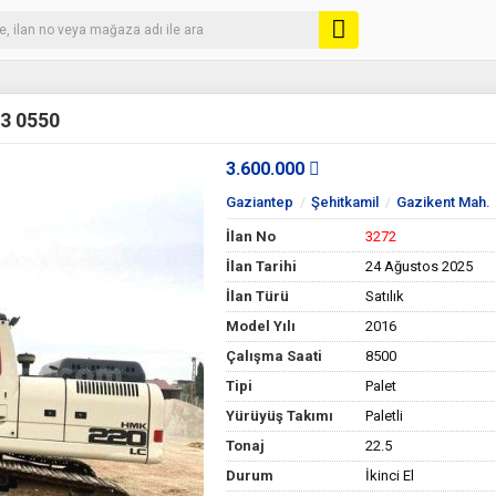
3 0550
3.600.000
Gaziantep
Şehitkamil
Gazikent Mah.
İlan No
3272
İlan Tarihi
24 Ağustos 2025
İlan Türü
Satılık
Model Yılı
2016
Çalışma Saati
8500
Tipi
Palet
Yürüyüş Takımı
Paletli
Tonaj
22.5
Durum
İkinci El