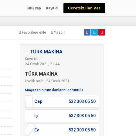
Ücretsiz İlan Ver
Giriş yap
Kayıt ol
Favorilere ekle
Yazdır
TÜRK MAKİNA
Kayıt tarihi:
24 Ocak 2021, 21:44
TÜRK MAKİNA
Üyelik tarihi: 24 Ocak 2021
Mağazanın tüm ilanlarını görüntüle
Cep
532 303 05 50
İş
532 303 05 50
Ev
532 303 05 50