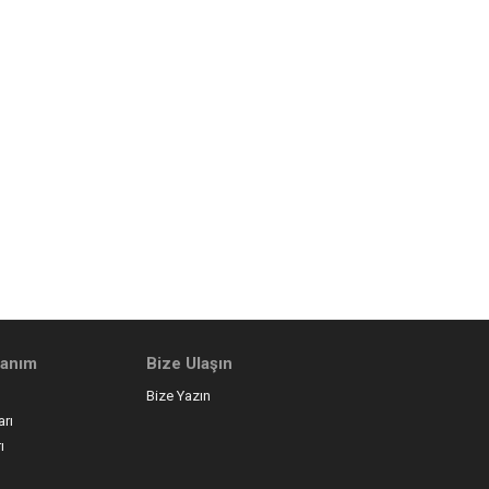
llanım
Bize Ulaşın
Bize Yazın
arı
ı