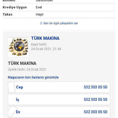
Kimden
Sahibinden
Krediye Uygun
Evet
Takas
Hayır
İlan ile ilgili şikayetim var
TÜRK MAKİNA
Kayıt tarihi:
24 Ocak 2021, 21:44
TÜRK MAKİNA
Üyelik tarihi: 24 Ocak 2021
Mağazanın tüm ilanlarını görüntüle
Cep
532 303 05 50
İş
532 303 05 50
Ev
532 303 05 50