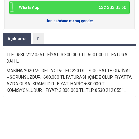
WhatsApp
532 303 05 50
İlan sahibine mesaj gönder
Açıklama
TLF:.0530 212 0551...FİYAT:.3.300.000.TL..600.000.TL FATURA
DAHİL..
MAKİNA 2020 MODEL VOLVO EC 220 DL...7000 SATTE ORJİNAL-
--SORUNSUZDUR.. 600.000 TL FATURASI İÇİNDE OLUP FİYATTA
AZDA OLSA İKRAMLIDIR...FİYAT HARİÇ + 30.000 TL
KOMİSYONLUDUR....FİYAT:.3.300.000.TL..TLF:.0530 212 0551..