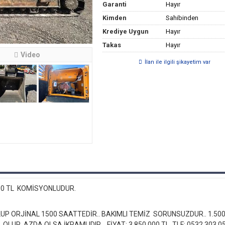
Garanti
Hayır
Kimden
Sahibinden
Krediye Uygun
Hayır
Takas
Hayır
Video
İlan ile ilgili şikayetim var
0.000 TL KOMİSYONLUDUR.
UP ORJİNAL 1500 SAATTEDİR.. BAKIMLI TEMİZ SORUNSUZDUR.. 1.500
LUP AZDA OLSA İKRAMLIDIR....FİYAT:.3.850.000.TL..TLF:.0532 303 05