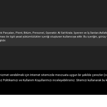
 Parçaları, Plent, Bitüm, Personel, Operatör. Al Sat Kirala. İşveren ve İş İlanları.Asfa
 ile ilgili yasal yükümlülükler içeriği oluşturan kullanıcıya aittir. Bu içeriğin, görüş 
ildir.
ı hizmet verebilmek için Internet sitemizde mevzuata uygun bir şekilde çerezler (c
ez Politikamızı
ve
Kullanım Koşullarımızı
inceleyebilirsiniz. Sitemizi kullanarak bu 