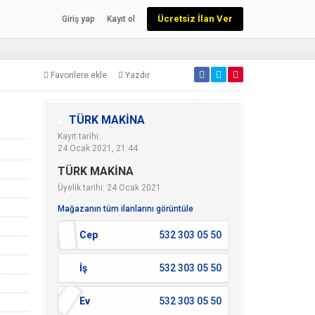
Ücretsiz İlan Ver
Giriş yap
Kayıt ol
Favorilere ekle
Yazdır
TÜRK MAKİNA
Kayıt tarihi:
24 Ocak 2021, 21:44
TÜRK MAKİNA
Üyelik tarihi: 24 Ocak 2021
Mağazanın tüm ilanlarını görüntüle
Cep
532 303 05 50
İş
532 303 05 50
Ev
532 303 05 50