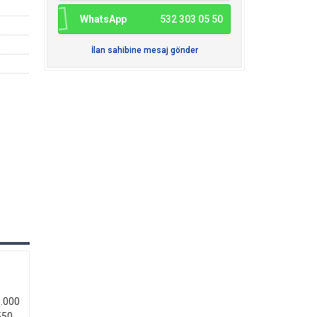
WhatsApp
532 303 05 50
İlan sahibine mesaj gönder
.000
50..