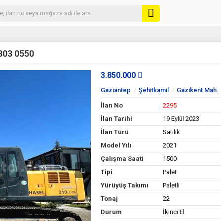
303 0550
3.850.000
Gaziantep
Şehitkamil
Gazikent Mah.
İlan No
2295
İlan Tarihi
19 Eylül 2023
İlan Türü
Satılık
Model Yılı
2021
Çalışma Saati
1500
Tipi
Palet
Yürüyüş Takımı
Paletli
Tonaj
22
Durum
İkinci El