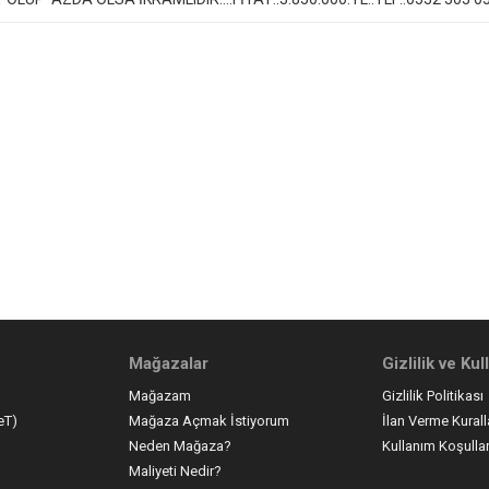
Mağazalar
Gizlilik ve Ku
Mağazam
Gizlilik Politikası
eT)
Mağaza Açmak İstiyorum
İlan Verme Kurall
Neden Mağaza?
Kullanım Koşullar
Maliyeti Nedir?