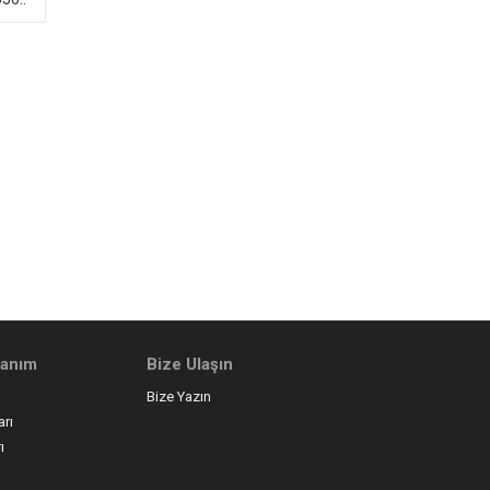
llanım
Bize Ulaşın
Bize Yazın
arı
ı