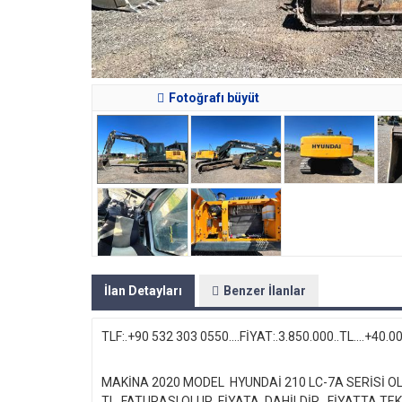
Fotoğrafı büyüt
İlan Detayları
Benzer İlanlar
TLF:.+90 532 303 0550....FİYAT:.3.850.000..TL....+4
MAKİNA 2020 MODEL HYUNDAİ 210 LC-7A SERİSİ OL
TL FATURASI OLUP FİYATA DAHİLDİR...FİYATTA TEK O