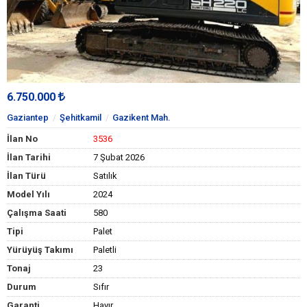
6.750.000
Gaziantep
Şehitkamil
Gazikent Mah.
İlan No
3536
İlan Tarihi
7 Şubat 2026
İlan Türü
Satılık
Model Yılı
2024
Çalışma Saati
580
Tipi
Palet
Yürüyüş Takımı
Paletli
Tonaj
23
Durum
Sıfır
Garanti
Hayır