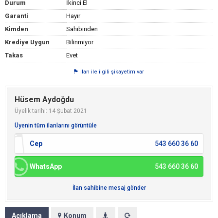
Durum
İkinci El
Garanti
Hayır
Kimden
Sahibinden
Krediye Uygun
Bilinmiyor
Takas
Evet
İlan ile ilgili şikayetim var
Hüsem Aydoğdu
Üyelik tarihi: 14 Şubat 2021
Üyenin tüm ilanlarını görüntüle
Cep
543 660 36 60
WhatsApp
543 660 36 60
İlan sahibine mesaj gönder
Açıklama
Konum