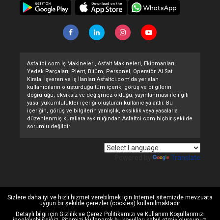
Asfaltci.com İş Makineleri, Asfalt Makineleri, Ekipmanları,
Yedek Parçaları, Plent, Bitüm, Personel, Operatör. Al Sat
Kirala. İşveren ve İş İlanları.Asfaltci.com'da yer alan
kullanıcıların oluşturduğu tüm içerik, görüş ve bilgilerin
doğruluğu, eksiksiz ve değişmez olduğu, yayınlanması ile ilgili
yasal yükümlülükler içeriği oluşturan kullanıcıya aittir. Bu
içeriğin, görüş ve bilgilerin yanlışlık, eksiklik veya yasalarla
düzenlenmiş kurallara aykırılığından Asfaltci.com hiçbir şekilde
sorumlu değildir.
Powered by
Translate
Sizlere daha iyi ve hızlı hizmet verebilmek için Internet sitemizde mevzuata
uygun bir şekilde çerezler (cookies) kullanılmaktadır.
Detaylı bilgi için
Gizlilik ve Çerez Politikamızı
ve
Kullanım Koşullarımızı
inceleyebilirsiniz. Sitemizi kullanarak bu koşulları kabul etmiş olursunuz.