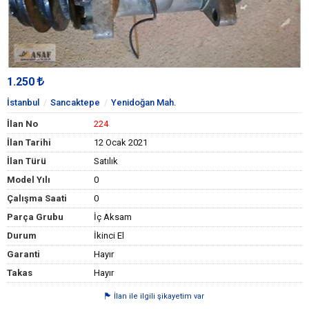
1.250
İstanbul
Sancaktepe
Yenidoğan Mah.
İlan No
224
İlan Tarihi
12 Ocak 2021
İlan Türü
Satılık
Model Yılı
0
Çalışma Saati
0
Parça Grubu
İç Aksam
Durum
İkinci El
Garanti
Hayır
Takas
Hayır
İlan ile ilgili şikayetim var