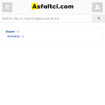
Dozer
(9)
Komatsu
(3)