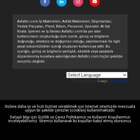
Asfaltci.com İş Makineleri, Asfalt Makineleri, Ekipmanları,
Yedek Parçaları, Plent, Bitüm, Personel, Operatör. Al Sat
Kirala. İşveren ve İş İlanları.Asfaltci.com'da yer alan
kullanıcıların oluşturduğu tüm içerik, görüş ve bilgilerin
doğruluğu, eksiksiz ve değişmez olduğu, yayınlanması ile ilgili
yasal yükümlülükler içeriği oluşturan kullanıcıya aittir. Bu
içeriğin, görüş ve bilgilerin yanlışlık, eksiklik veya yasalarla
düzenlenmiş kurallara aykırılığından Asfaltci.com hiçbir şekilde
sorumlu değildir.
Powered by
Translate
Sizlere daha iyi ve hızlı hizmet verebilmek için Internet sitemizde mevzuata
uygun bir şekilde çerezler (cookies) kullanılmaktadır.
Detaylı bilgi için
Gizlilik ve Çerez Politikamızı
ve
Kullanım Koşullarımızı
inceleyebilirsiniz. Sitemizi kullanarak bu koşulları kabul etmiş olursunuz.