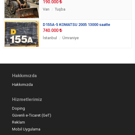
190.000
Van
Tuşba
D155A-5 KOMATSU 2005 13000 saatte
740.000
İstanbul
Ümraniye
Hakkımızda
Hakkımızda
Hizmetlerimiz
Doping
Güvenli e-Ticaret (GeT)
Reklam
Mobil Uygulama