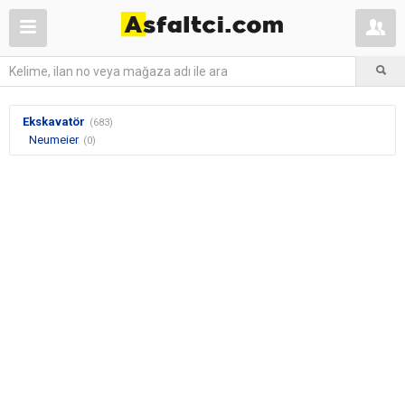
Ekskavatör
(683)
Neumeier
(0)