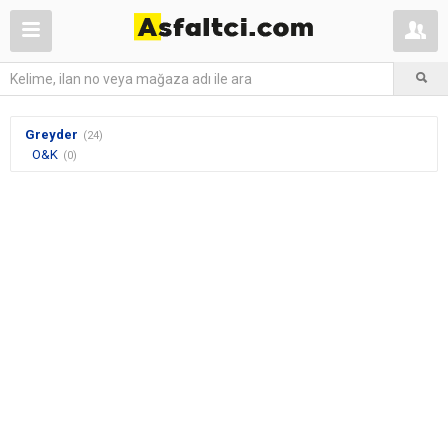
Greyder
(24)
O&K
(0)