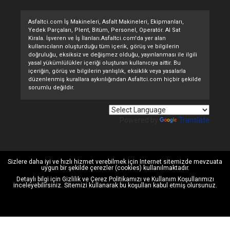
Asfaltci.com İş Makineleri, Asfalt Makineleri, Ekipmanları,
Yedek Parçaları, Plent, Bitüm, Personel, Operatör. Al Sat
Kirala. İşveren ve İş İlanları.Asfaltci.com'da yer alan
kullanıcıların oluşturduğu tüm içerik, görüş ve bilgilerin
doğruluğu, eksiksiz ve değişmez olduğu, yayınlanması ile ilgili
yasal yükümlülükler içeriği oluşturan kullanıcıya aittir. Bu
içeriğin, görüş ve bilgilerin yanlışlık, eksiklik veya yasalarla
düzenlenmiş kurallara aykırılığından Asfaltci.com hiçbir şekilde
sorumlu değildir.
Powered by
Translate
Sizlere daha iyi ve hızlı hizmet verebilmek için Internet sitemizde mevzuata
uygun bir şekilde çerezler (cookies) kullanılmaktadır.
Detaylı bilgi için
Gizlilik ve Çerez Politikamızı
ve
Kullanım Koşullarımızı
inceleyebilirsiniz. Sitemizi kullanarak bu koşulları kabul etmiş olursunuz.