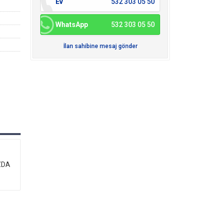
Ev
532 303 05 50
WhatsApp
532 303 05 50
İlan sahibine mesaj gönder
ZDA