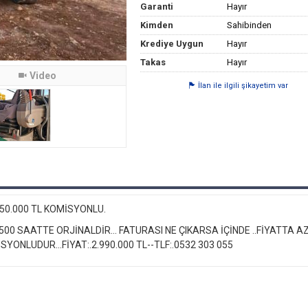
Garanti
Hayır
Kimden
Sahibinden
Krediye Uygun
Hayır
Takas
Hayır
Video
İlan ile ilgili şikayetim var
.+50.000 TL KOMİSYONLU.
500 SAATTE ORJİNALDİR... FATURASI NE ÇIKARSA İÇİNDE ..FİYATTA A
YONLUDUR...FİYAT:.2.990.000 TL--TLF:.0532 303 055