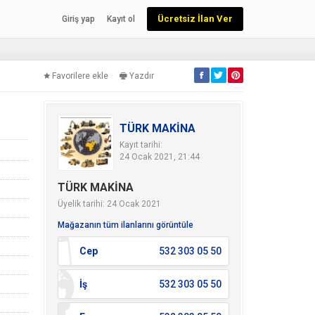
Ücretsiz İlan Ver
Giriş yap
Kayıt ol
Favorilere ekle
Yazdır
TÜRK MAKİNA
Kayıt tarihi:
24 Ocak 2021, 21:44
TÜRK MAKİNA
Üyelik tarihi: 24 Ocak 2021
Mağazanın tüm ilanlarını görüntüle
Cep
532 303 05 50
İş
532 303 05 50