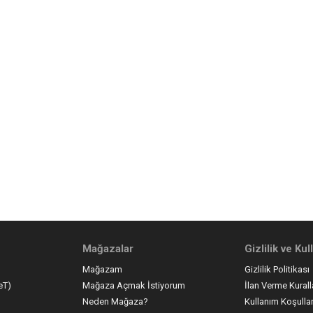
Mağazalar
Gizlilik ve Ku
Mağazam
Gizlilik Politikası
eT)
Mağaza Açmak İstiyorum
İlan Verme Kurall
Neden Mağaza?
Kullanım Koşullar