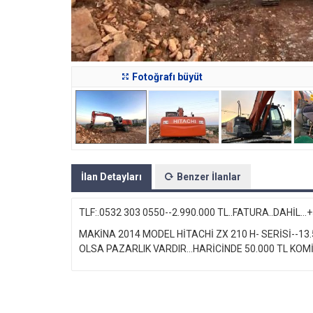
Fotoğrafı büyüt
İlan Detayları
Benzer İlanlar
TLF:.0532 303 0550--2.990.000 TL..FATURA..DAHİL..
MAKİNA 2014 MODEL HİTACHİ ZX 210 H- SERİSİ--13.
OLSA PAZARLIK VARDIR...HARİCİNDE 50.000 TL KOMİS