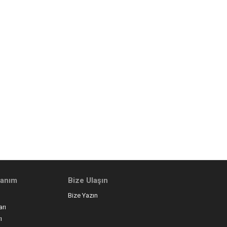
llanım
Bize Ulaşın
Bize Yazın
arı
ı