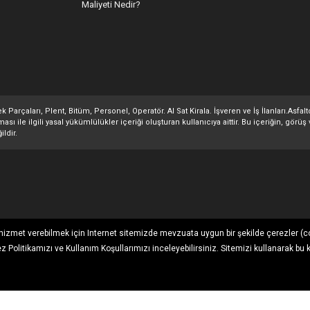
Maliyeti Nedir?
 Parçaları, Plent, Bitüm, Personel, Operatör. Al Sat Kirala. İşveren ve İş İlanları.Asfa
 ile ilgili yasal yükümlülükler içeriği oluşturan kullanıcıya aittir. Bu içeriğin, görüş 
ildir.
ı hizmet verebilmek için Internet sitemizde mevzuata uygun bir şekilde çerezler (c
ez Politikamızı
ve
Kullanım Koşullarımızı
inceleyebilirsiniz. Sitemizi kullanarak bu 