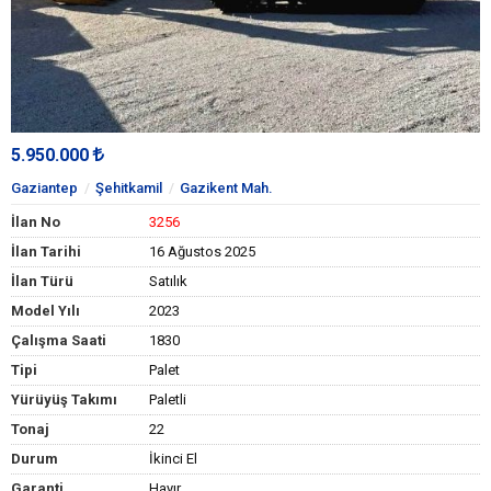
5.950.000
Gaziantep
Şehitkamil
Gazikent Mah.
İlan No
3256
İlan Tarihi
16 Ağustos 2025
İlan Türü
Satılık
Model Yılı
2023
Çalışma Saati
1830
Tipi
Palet
Yürüyüş Takımı
Paletli
Tonaj
22
Durum
İkinci El
Garanti
Hayır