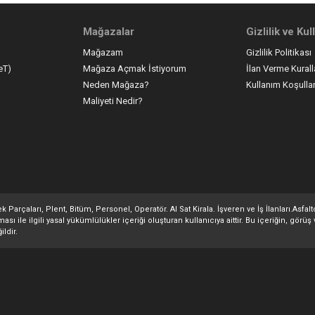
Mağazalar
Gizlilik ve Ku
Mağazam
Gizlilik Politikası
eT)
Mağaza Açmak İstiyorum
İlan Verme Kurall
Neden Mağaza?
Kullanım Koşullar
Maliyeti Nedir?
 Parçaları, Plent, Bitüm, Personel, Operatör. Al Sat Kirala. İşveren ve İş İlanları.Asfa
 ile ilgili yasal yükümlülükler içeriği oluşturan kullanıcıya aittir. Bu içeriğin, görüş 
ildir.