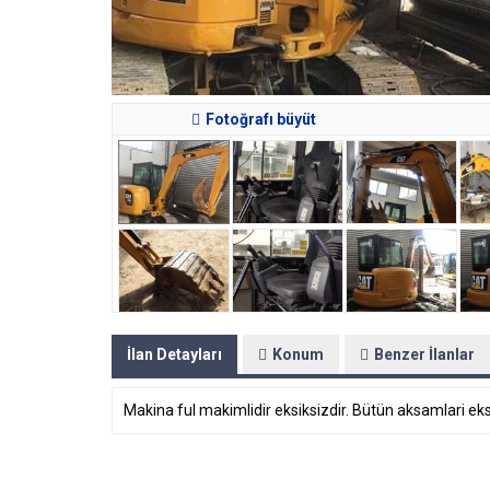
Fotoğrafı büyüt
İlan Detayları
Konum
Benzer İlanlar
Makina ful makimlidir eksiksizdir. Bütün aksamlari e