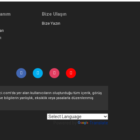
llanım
Bize Ulaşın
Bize Yazın
arı
ı
ltci.com'da yer alan kullanıcıların oluşturduğu tüm içerik, görüş
ve bilgilerin yanlışlık, eksiklik veya yasalarla düzenlenmiş
Powered by
Translate