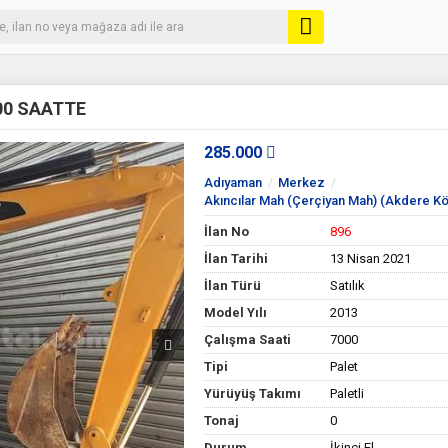
00 SAATTE
285.000
Adıyaman
Merkez
Akıncılar Mah (Çerçiyan Mah) (Akdere Kö
İlan No
896
İlan Tarihi
13 Nisan 2021
İlan Türü
Satılık
Model Yılı
2013
Çalışma Saati
7000
Tipi
Palet
Yürüyüş Takımı
Paletli
Tonaj
0
Durum
İkinci El