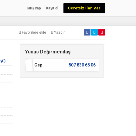
Ücretsiz İlan Ver
Giriş yap
Kayıt ol
Favorilere ekle
Yazdır
Yunus Değirmendaş
yü)
Cep
507 830 65 06