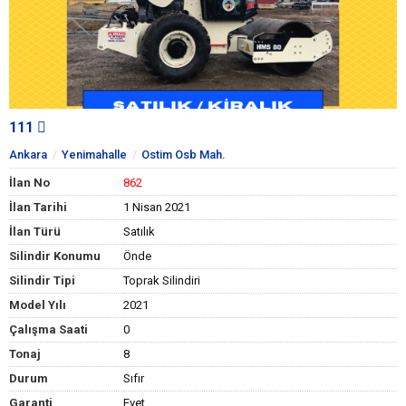
111
Ankara
Yenimahalle
Ostim Osb Mah.
İlan No
862
İlan Tarihi
1 Nisan 2021
İlan Türü
Satılık
Silindir Konumu
Önde
Silindir Tipi
Toprak Silindiri
Model Yılı
2021
Çalışma Saati
0
Tonaj
8
Durum
Sıfır
Garanti
Evet