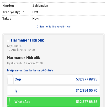
Kimden
Sahibinden
Krediye Uygun
Evet
Takas
Hayır
İlan ile ilgili şikayetim var
Harmaner Hidrolik
Kayıt tarihi:
12 Aralık 2020, 12:00
Harmaner Hidrolik
Üyelik tarihi: 12 Aralık 2020
Mağazanın tüm ilanlarını görüntüle
Cep
532 377 88 35
İş
312 354 00 70
WhatsApp
532 377 88 35