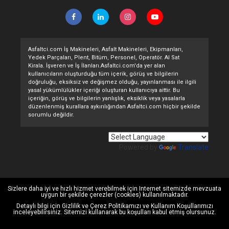
Asfaltci.com İş Makineleri, Asfalt Makineleri, Ekipmanları,
Yedek Parçaları, Plent, Bitüm, Personel, Operatör. Al Sat
Kirala. İşveren ve İş İlanları.Asfaltci.com'da yer alan
kullanıcıların oluşturduğu tüm içerik, görüş ve bilgilerin
doğruluğu, eksiksiz ve değişmez olduğu, yayınlanması ile ilgili
yasal yükümlülükler içeriği oluşturan kullanıcıya aittir. Bu
içeriğin, görüş ve bilgilerin yanlışlık, eksiklik veya yasalarla
düzenlenmiş kurallara aykırılığından Asfaltci.com hiçbir şekilde
sorumlu değildir.
Powered by
Translate
Sizlere daha iyi ve hızlı hizmet verebilmek için Internet sitemizde mevzuata
uygun bir şekilde çerezler (cookies) kullanılmaktadır.
Detaylı bilgi için
Gizlilik ve Çerez Politikamızı
ve
Kullanım Koşullarımızı
inceleyebilirsiniz. Sitemizi kullanarak bu koşulları kabul etmiş olursunuz.