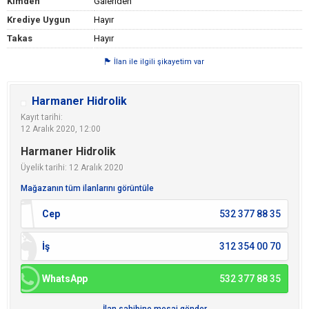
Kimden
Galeriden
Krediye Uygun
Hayır
Takas
Hayır
İlan ile ilgili şikayetim var
Harmaner Hidrolik
Kayıt tarihi:
12 Aralık 2020, 12:00
Harmaner Hidrolik
Üyelik tarihi: 12 Aralık 2020
Mağazanın tüm ilanlarını görüntüle
Cep
532 377 88 35
İş
312 354 00 70
WhatsApp
532 377 88 35